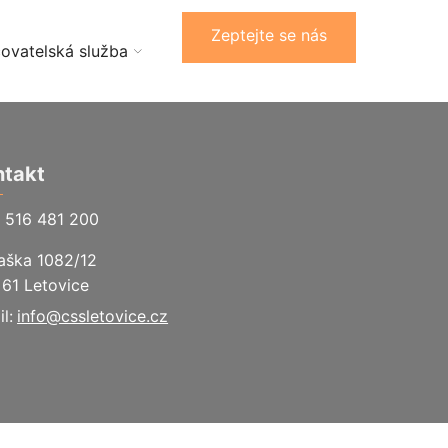
Zeptejte se nás
ovatelská služba
ntakt
516 481 200
Haška 1082/12
 61 Letovice
l:
info@cssletovice.cz