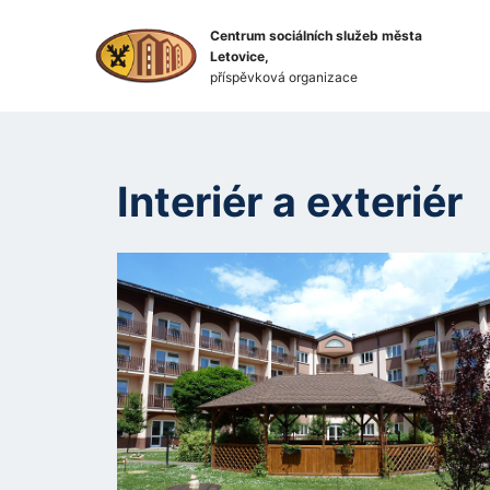
Centrum sociálních služeb města
Letovice,
příspěvková organizace
Interiér a exteriér